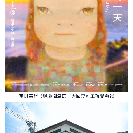
奈良美智《朦朧潮濕的一天回嘉》主視覺海報