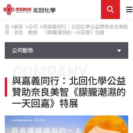
首
最新
公司
與嘉義同行：北回化學公益贊助奈良美智
頁
消息
動態
《朦朧潮濕的一天回嘉》特展
公司動態
COMPANY
公司動態
與嘉義同行：北回化學公益
參展活動
贊助奈良美智《朦朧潮濕的
精選文章
一天回嘉》特展
知識交流