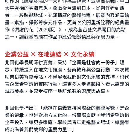
創作的《朦朧潮濕的一天》作為主視覺，並結合嘉義阿里山
太平雲梯的雲海意象，象徵從台灣到日本、從創作者到觀
者，一段跨越地域、充滿情感的藝術旅程。展覽內容涵蓋繪
畫、素描、攝影等多元作品，更首次公開重新詮釋的經典畫
作《凋謝的花（2020版）》，成為全台藝文界矚目的亮點
之一，讓觀賞者能在作品中感受細緻情感與深層力量。
企業公益 × 在地連結 × 文化永續
北回化學長期深耕嘉義，秉持「
企業是社會的一份子
」理
念，持續投入在地文化推廣、藝術教育與公益行動。本次贊
助奈良美智嘉義站，不僅展現我們對文化永續的支持，也代
表企業希望透過實際行動，讓更多人走進藝術、看見嘉義的
城市美學，並感受這座土地所承載的溫度與故事。
北回化學指出：「能夠在嘉義支持國際級的藝術展覽，是企
搜
業的榮幸，也是對地方文化的一份實際貢獻。我們希望透過
尋
企業投入，讓更多家庭、學校與青年走進藝文場域，讓藝術
關
成為滋養我們故鄉的重要力量。」
鍵