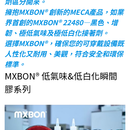
劑區分開來。
擁抱MXBON® 創新的MECA產品，如業
界首創的MXBON® 22480—黑色、增
韌、極低氣味及極低白化接著劑。
選擇MXBON®，確保您的可穿戴設備既
人性化又耐用、美觀，符合安全和環保
標準。
MXBON® 低氣味&低白化瞬間
膠系列
搜
尋
關
鍵