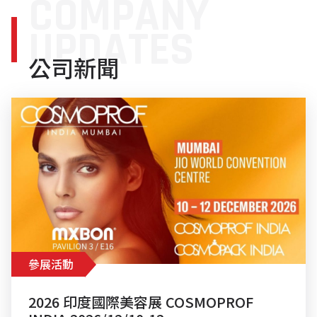
COMPANY
MXBON®螺紋管路密封劑 - 確保金屬螺紋管道的密
封不漏，耐受強烈化學物質。MXBON®墊片密封劑 -
UPDATES
用高黏度、即時密封取代傳統墊片，適用於各種表
面。利用MXBON®的先進接著劑解決方案，優化您
公司新聞
的操作流程並確保零件的可靠性。 文章閱讀：
MXBON®厭氧膠的應用 MXBON®螺絲固定劑系列 文
章閱讀：何謂螺絲固定劑
https://youtu.be/7O2vgUKOAAE MXBON®圓形配
搜
件固定劑系列 https://youtu.be/J3tk0pBfG0Q
尋
MXBON®螺紋管路密封劑系列
關
https://youtu.be/AYBDx5j0c-s MXBON®墊片密封
鍵
劑系列 文章閱讀：墊片密封厭氧膠與平面密封矽橡
字:
膠區別 https://youtu.be/ZPUstSyIi_M
參展活動
2026 印度國際美容展 COSMOPROF