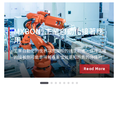
MXBON®工業自動化接著應
用
工業自動化的世界以閃電般的速度前進。選擇正確
的接著劑可能意味著在最佳效率和昂貴的停機時間
之間的差異。MXBON® 的厭氧膠和結構膠提供了無
Read More
與倫比的可靠性。為了抵禦高壓環境，溫度波動和
嚴格的操作時間表，我們的膠黏劑經過精心設計。
有了 MXBON®，您會明顯感覺到自動化系統性能和
壽命的提升。 探索MXBON®專為工業應用設計的特
殊接著劑：MXBON®螺絲鎖固劑 - 這系列被設計來
優化產品設計，防止腐蝕、卡死和螺絲配件的鬆動
等常見問題。MXBON®圓形配件接著劑 - 增強金屬
部件的組裝，提供高抗扭力和抗振動的性能。