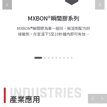
MXBON®瞬間膠系列
MXBON®瞬間膠為單一組份、無溶劑配方的
接著劑，在室溫下5至10秒鐘內即可有效接
著，1小時內即可 達到85%的最終接著強度，
接著拉伸剪切強度可高達4,500 psi。每平方
英吋材質使用小小的1滴MXBON®瞬間膠，即
可黏接橡膠、木材、金屬、皮革、陶瓷材料、
與表面能較低的塑膠材料以及酸性或受污染的
工作物表面。
INDUSTRIES
產業應用