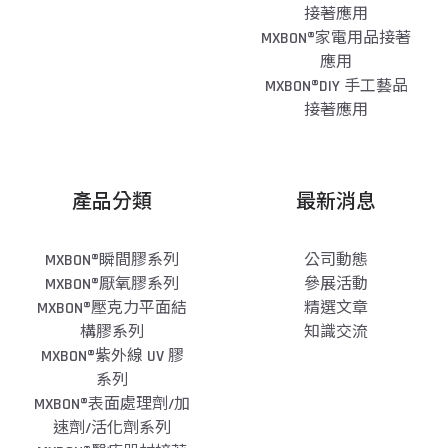
接著應用
MXBON®家電用品接著
應用
MXBON®DIY 手工藝品
接著應用
產品分類
最新消息
MXBON®瞬間膠系列
公司動態
MXBON®厭氧膠系列
參展活動
MXBON®壓克力平面結
精選文章
構膠系列
知識交流
MXBON®紫外線 UV 膠
系列
MXBON®表面處理劑/加
速劑/活化劑系列