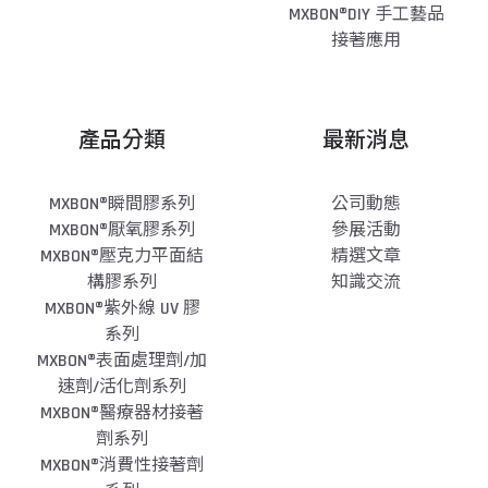
MXBON®DIY 手工藝品
接著應用
產品分類
最新消息
MXBON®瞬間膠系列
公司動態
MXBON®厭氧膠系列
參展活動
MXBON®壓克力平面結
精選文章
構膠系列
知識交流
MXBON®紫外線 UV 膠
系列
MXBON®表面處理劑/加
速劑/活化劑系列
MXBON®醫療器材接著
劑系列
MXBON®消費性接著劑