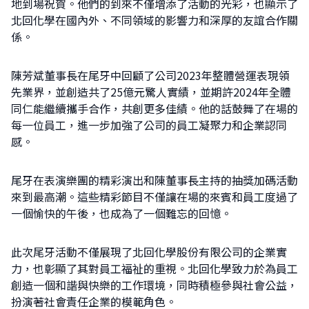
地到場祝賀。他們的到來不僅增添了活動的光彩，也顯示了
北回化學在國內外、不同領域的影響力和深厚的友誼合作關
係。
陳芳斌董事長在尾牙中回顧了公司2023年整體營運表現領
先業界，並創造共了25億元驚人實績，並期許2024年全體
同仁能繼續攜手合作，共創更多佳績。他的話鼓舞了在場的
每一位員工，進一步加強了公司的員工凝聚力和企業認同
感。
尾牙在表演樂團的精彩演出和陳董事長主持的抽獎加碼活動
來到最高潮。這些精彩節目不僅讓在場的來賓和員工度過了
一個愉快的午後，也成為了一個難忘的回憶。
搜
尋
此次尾牙活動不僅展現了北回化學股份有限公司的企業實
關
力，也彰顯了其對員工福祉的重視。北回化學致力於為員工
鍵
創造一個和諧與快樂的工作環境，同時積極參與社會公益，
字:
扮演著社會責任企業的模範角色。