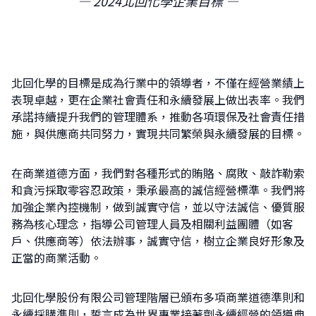
— 2024北回化學企業目標 —
搜
尋
北回化學的目標是成為行業中的領導者，不僅在經營業績上
關
表現卓越，更在企業社會責任和永續發展上做出表率。我們
鍵
承諾持續提升我們的管理體系，推動各項環保及社會責任措
字:
施，與供應商共同努力，實現共同繁榮與永續發展的目標。
在商業道德方面，我們對各種形式的賄賂、腐敗、敲詐勒索
和貪污採取零容忍政策，秉承最高的誠信經營標準。我們將
加強企業內控機制，做到誠實守信，並以守法誠信、優質服
務為核心理念，指導公司管理人員及相關利益團體（如客
戶、供應商等）依法辦事，誠實守信，樹立企業良好形象及
正當的商業活動。
北回化學股份有限公司管理階層已頒布多項商業道德準則和
永續採購準則，誓言成為世界專業接著劑永續經營的領導典