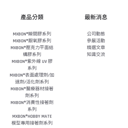
產品分類
最新消息
MXBON®瞬間膠系列
公司動態
MXBON®厭氧膠系列
參展活動
MXBON®壓克力平面結
精選文章
構膠系列
知識交流
MXBON®紫外線 UV 膠
系列
MXBON®表面處理劑/加
速劑/活化劑系列
MXBON®醫療器材接著
劑系列
MXBON®消費性接著劑
系列
MXBON®HOBBY MATE
模型專用接著劑系列