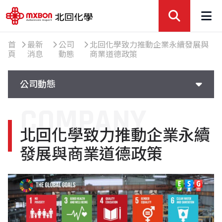
首
最新
公司
北回化學致力推動企業永續發展與
頁
消息
動態
商業道德政策
公司動態
COMPANY
公司動態
北回化學致力推動企業永續
參展活動
發展與商業道德政策
精選文章
知識交流